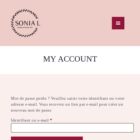
ACCUEIL
STYLE DE ROBE
MY ACCOUNT
NOTRE SELECTION
COCKTAIL
CONTACT
PRENEZ RENDEZ-
VOUS
Mot de passe perdu ? Veuillez saisir votre identifiant ou votre
adresse e-mail. Vous recevrez un lien par e-mail pour créer un
nouveau mot de passe.
Identifiant ou e-mail
*
Obligatoire